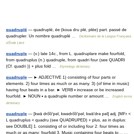
quadruplé
— quadruplé, ée (koua dru plé, plée) part. passé de
quadrupler. Un nombre quadruplé …
Dictionnaire de la Langue Française
d'Émile Littré
quadruple
— (v.) late 14c., from L. quadruplare make fourfold,
from quadruplus (n.) quadruple, from quadri four (see QUADRI
(Cf. quadri )) + plus fold …
Etymology dictionary
quadruple
— ► ADJECTIVE 1) consisting of four parts or
elements. 2) four times as much or as many. 3) (of time in music)
having four beats in a bar. ► VERB ▪ increase or be increased
fourfold. ► NOUN ▪ a quadruple number or amount …
English terms
dictionary
quadruple
— [kwä dro͞o′pəl, kwədro͞o′pəl; kwä′drə pəl] adj. [MFr <
L quadruplus < quadru (see QUADRUPED) + plus, as in duplus:
see DOUBLE] 1. consisting of or including four 2. four times as
much or as many; fourfold 3. Music containing four beats to… …