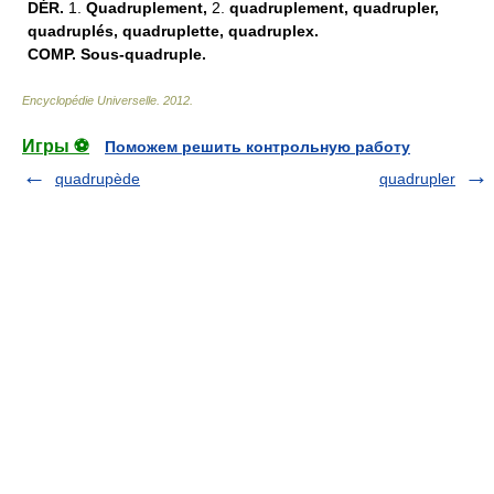
DÉR.
1.
Quadruplement,
2.
quadruplement, quadrupler,
quadruplés, quadruplette, quadruplex.
COMP.
Sous-quadruple.
Encyclopédie Universelle
.
2012
.
Игры ⚽
Поможем решить контрольную работу
quadrupède
quadrupler