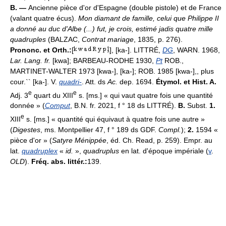
B. —
Ancienne pièce d'or d'Espagne (double pistole) et de France
(valant quatre écus).
Mon diamant de famille, celui que Philippe II
a donné au duc d'Albe (...) fut, je crois, estimé jadis quatre mille
quadruples
(BALZAC,
Contrat mariage
, 1835, p. 276).
Prononc. et Orth.:
[
], [ka-]. LITTRÉ,
DG
, WARN. 1968,
Lar. Lang. fr.
[kwa]; BARBEAU-RODHE 1930,
Pt
ROB.,
MARTINET-WALTER 1973 [kwa-], [ka-]; ROB. 1985 [kwa-],, plus
cour.`` [ka-]. V.
quadri-
. Att. ds
Ac.
dep. 1694.
Étymol. et Hist. A.
e
e
Adj. 3
quart du XIII
s. [ms.] « qui vaut quatre fois une quantité
donnée » (
Comput
, B.N. fr. 2021, f ° 18 ds LITTRÉ).
B.
Subst.
1.
e
XIII
s. [ms.] « quantité qui équivaut à quatre fois une autre »
(
Digestes
, ms. Montpellier 47, f ° 189 ds GDF.
Compl.
);
2.
1594 «
pièce d'or » (
Satyre Ménippée
, éd. Ch. Read, p. 259). Empr. au
lat.
quadruplex
«
id.
»,
quadruplus
en lat. d'époque impériale (
v
.
OLD
).
Fréq. abs. littér.:
139.