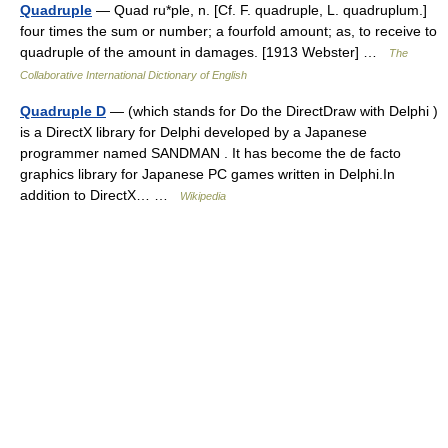
Quadruple
— Quad ru*ple, n. [Cf. F. quadruple, L. quadruplum.]
four times the sum or number; a fourfold amount; as, to receive to
quadruple of the amount in damages. [1913 Webster] …
The
Collaborative International Dictionary of English
Quadruple D
— (which stands for Do the DirectDraw with Delphi )
is a DirectX library for Delphi developed by a Japanese
programmer named SANDMAN . It has become the de facto
graphics library for Japanese PC games written in Delphi.In
addition to DirectX… …
Wikipedia