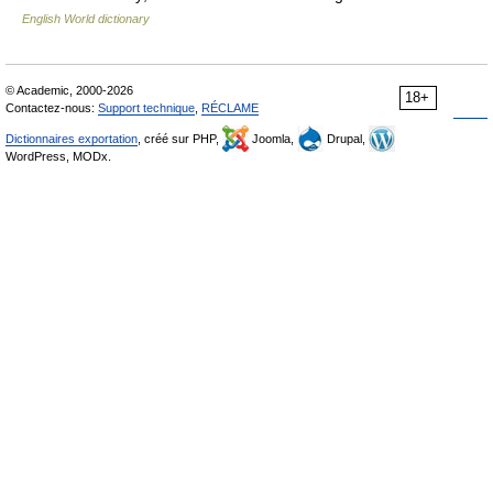
English World dictionary
© Academic, 2000-2026
18+
Contactez-nous:
Support technique
,
RÉCLAME
Dictionnaires exportation
, créé sur PHP,
Joomla,
Drupal,
WordPress, MODx.