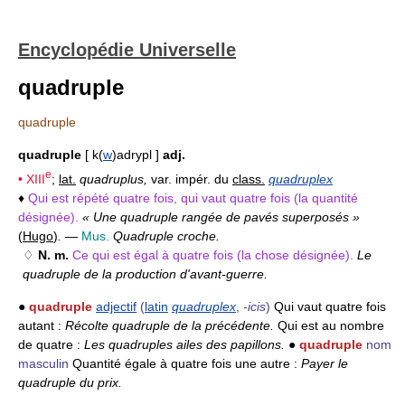
Encyclopédie Universelle
quadruple
quadruple
quadruple
[ k(
w
)adrypl ]
adj.
e
•
XIII
;
lat.
quadruplus,
var. impér. du
class.
quadruplex
♦
Qui est répété quatre fois, qui vaut quatre fois (la quantité
désignée).
« Une quadruple rangée de pavés superposés »
(
Hugo
)
.
—
Mus.
Quadruple croche.
♢
N. m.
Ce qui est égal à quatre fois (la chose désignée).
Le
quadruple de la production d'avant-guerre.
●
quadruple
adjectif
(
latin
quadruplex
,
-icis
)
Qui vaut quatre fois
autant :
Récolte quadruple de la précédente.
Qui est au nombre
de quatre :
Les quadruples ailes des papillons.
●
quadruple
nom
masculin
Quantité égale à quatre fois une autre :
Payer le
quadruple du prix.