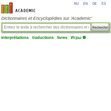
RU
EN
DE
ES
fr-academic.com
Dictionnaires et Encyclopédies sur 'Academic'
Recherche!
interprétations
traductions
livres
Игры ⚽