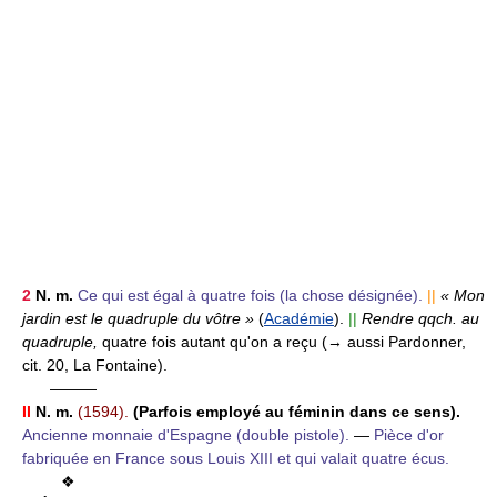
2
N. m.
Ce qui est égal à quatre fois (la chose désignée).
||
« Mon
jardin est le quadruple du vôtre »
(
Académie
).
||
Rendre qqch. au
quadruple,
quatre fois autant qu'on a reçu (→ aussi Pardonner,
cit. 20, La Fontaine).
———
II
N. m.
(1594).
(Parfois employé au féminin dans ce sens).
Ancienne monnaie d'Espagne (double pistole).
—
Pièce d'or
fabriquée en France sous Louis XIII et qui valait quatre écus.
❖