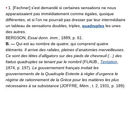
•
1. [Fechner] s'est demandé si certaines sensations ne nous
apparaissaient pas immédiatement comme égales, quoique
différentes, et si l'on ne pourrait pas dresser par leur intermédiaire
un tableau de sensations doubles, triples,
quadruples
les unes
des autres.
BERGSON,
Essai donn. imm.
, 1889, p. 61.
B. —
Qui est au nombre de quatre; qui comprend quatre
éléments.
Il arrive des rafales, pleines d'anatomies merveilleuses.
Ce sont des têtes d'alligators sur des pieds de chevreuil (...) des
fœtus quadruples se tenant par le nombril
(FLAUB.,
Tentation
,
1874, p. 197).
Le gouvernement français invitait les
gouvernements de la Quadruple Entente à régler d'urgence le
régime de rationnement de la Grèce pour les matières les plus
nécessaires à sa subsistance
(JOFFRE,
Mém.
, t. 2, 1931, p. 189):