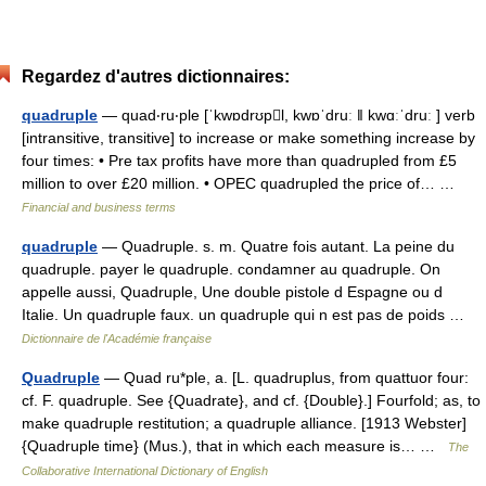
Regardez d'autres dictionnaires:
quadruple
— quad‧ru‧ple [ˈkwɒdrʊpl, kwɒˈdruː ǁ kwɑːˈdruː ] verb
[intransitive, transitive] to increase or make something increase by
four times: • Pre tax profits have more than quadrupled from £5
million to over £20 million. • OPEC quadrupled the price of… …
Financial and business terms
quadruple
— Quadruple. s. m. Quatre fois autant. La peine du
quadruple. payer le quadruple. condamner au quadruple. On
appelle aussi, Quadruple, Une double pistole d Espagne ou d
Italie. Un quadruple faux. un quadruple qui n est pas de poids …
Dictionnaire de l'Académie française
Quadruple
— Quad ru*ple, a. [L. quadruplus, from quattuor four:
cf. F. quadruple. See {Quadrate}, and cf. {Double}.] Fourfold; as, to
make quadruple restitution; a quadruple alliance. [1913 Webster]
{Quadruple time} (Mus.), that in which each measure is… …
The
Collaborative International Dictionary of English