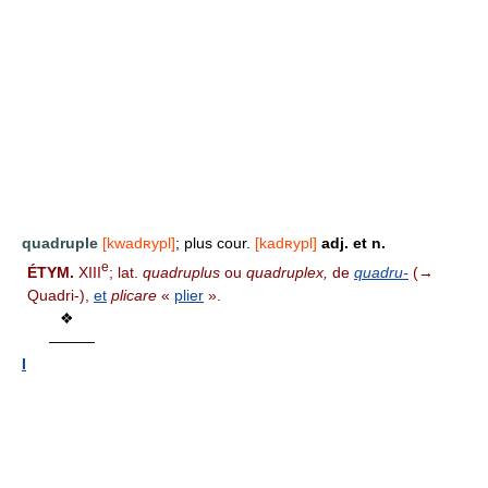
quadruple
[kwadʀypl]
; plus cour.
[kadʀypl]
adj. et n.
e
ÉTYM.
XIII
; lat.
quadruplus
ou
quadruplex,
de
quadru-
(→
Quadri-),
et
plicare
«
plier
».
❖
———
I