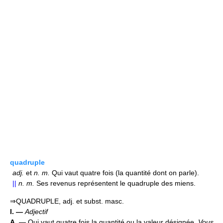
quadruple
adj.
et
n.
m.
Qui vaut quatre fois (la quantité dont on parle).
||
n.
m.
Ses revenus représentent le quadruple des miens.
⇒QUADRUPLE, adj. et subst. masc.
I. —
Adjectif
A. —
Qui vaut quatre fois la quantité ou la valeur désignée.
Vous